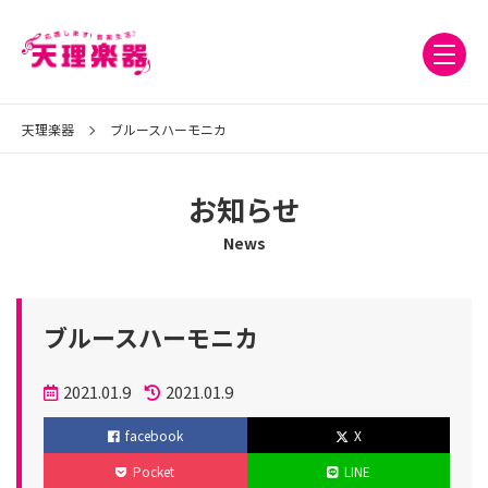
天理楽器
ブルースハーモニカ
お知らせ
News
ブルースハーモニカ
投
2021.01.9
2021.01.9
稿
更
facebook
X
日
新
Pocket
LINE
日