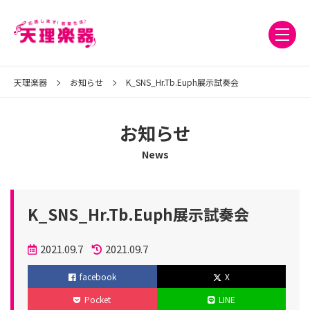
天理楽器
お知らせ
K_SNS_Hr.Tb.Euph展示試奏会
お知らせ
News
K_SNS_Hr.Tb.Euph展示試奏会
投
2021.09.7
2021.09.7
稿
更
facebook
X
日
新
Pocket
LINE
日