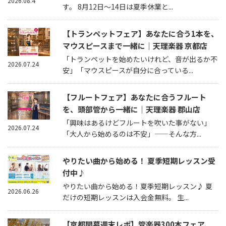
2026.08.4
す。 8月12日～14日は夏季休業と...
【トランペットフェア】あなたに合う1本を、
マウスピースまで一緒に｜天理楽器 京都店
「トランペットを始めたいけれど、音が出るか不
2026.07.24
安」「マウスピースが自分に合っている...
【フルートフェア】あなたに合うフルート
を、頭部管から一緒に｜天理楽器 郡山店
「興味はあるけどフルートを吹いた事がない」
2026.07.24
「大人から始めるのは不安」——そんな方...
やりたい曲から始める！ 夏季短期レッスン受
付中♪
やりたい曲から始める！夏季短期レッスン♪ 夏
2026.06.26
だけの短期レッスンは入会金無料。 生...
【京都開幕週末レポ】管楽器300本フェア、