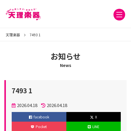
天理楽器
7493 1
お知らせ
News
7493 1
投
2026.04.18
2026.04.18
稿
更
facebook
X
日
新
Pocket
LINE
日