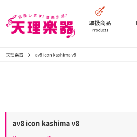
取扱商品
Products
天理楽器
av8 icon kashima v8
av8 icon kashima v8