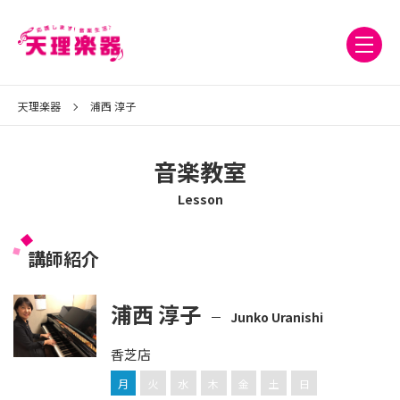
天理楽器
浦西 淳子
音楽教室
Lesson
講師紹介
浦西 淳子
Junko Uranishi
香芝店
月
火
水
木
金
土
日