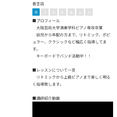
香芝店
月
火
水
木
金
土
日
■プロフィール
大阪芸術大学演奏学科ピアノ専攻卒業
幼児から年配の方まで、リトミック、ポピ
ュラー、クラシックなど幅広く指導してま
す。
キーボードでバンド活動中！！
■レッスンについて一言
リトミックから上級ピアノまで楽しく明る
く指導致します。
■講師紹介動画