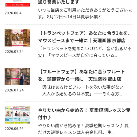
通り営業いたします
いつも当店をご利用いただきありがとうございま
2026.08.4
す。 8月12日～14日は夏季休業と...
【トランペットフェア】あなたに合う1本を、
マウスピースまで一緒に｜天理楽器 京都店
「トランペットを始めたいけれど、音が出るか不
2026.07.24
安」「マウスピースが自分に合っている...
【フルートフェア】あなたに合うフルート
を、頭部管から一緒に｜天理楽器 郡山店
「興味はあるけどフルートを吹いた事がない」
2026.07.24
「大人から始めるのは不安」——そんな方...
やりたい曲から始める！ 夏季短期レッスン受
付中♪
やりたい曲から始める！夏季短期レッスン♪ 夏
2026.06.26
だけの短期レッスンは入会金無料。 生...