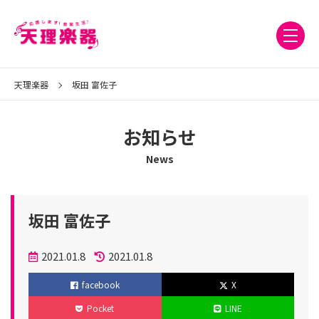
天理楽器
坂田 富佐子
お知らせ
News
坂田 富佐子
投
2021.01.8
2021.01.8
稿
更
facebook
X
日
新
Pocket
LINE
日