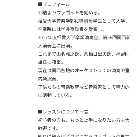
■プロフィール
13歳よりファゴットを始める。
相愛大学音楽学部に特別奨学生として入学、
卒業時には学長奨励賞を受賞し、
2017年度相愛大学卒業演奏会、第59回関西新
人演奏会に出演。
これまで山名雅之氏、倉橋日出夫氏、星野則
雄氏に師事。
現在は関西各地のオーケストラでの演奏や室
内楽演奏、
子供たちの音楽教育など音楽家として精力的
に活動している。
■レッスンについて一言
初心者の方も、もっと上手になりたい方も大
歓迎です。
知れば知るほどクセになるファゴットの魅力