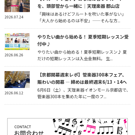
を、頭部管から一緒に｜天理楽器 郡山店
「興味はあるけどフルートを吹いた事がない」
2026.07.24
「大人から始めるのは不安」——そんな方...
やりたい曲から始める！ 夏季短期レッスン受
付中♪
やりたい曲から始める！夏季短期レッスン♪ 夏
2026.06.26
だけの短期レッスンは入会金無料。 生...
【京都開幕週末レポ】管楽器300本フェア、
賑わいの開幕 — 締めは最終週末6/13・14へ
6月6日（土）、天理楽器イオンモール京都店で、
2026.06.12
管楽器300本を集めた年に一度のフ...