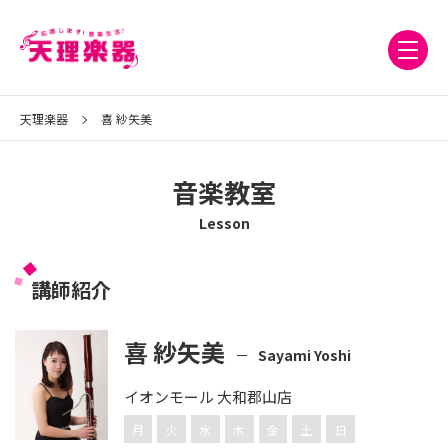
天理楽器
喜 紗矢美
音楽教室
Lesson
講師紹介
喜 紗矢美
Sayami Yoshi
イオンモール 大和郡山店
月
火
水
木
金
土
日