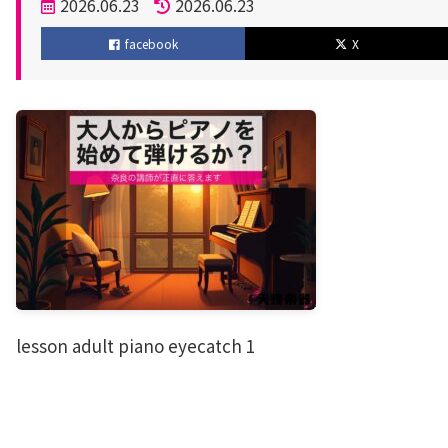
投
2026.06.23
2026.06.23
稿
更
facebook
X
日
新
日
lesson adult piano eyecatch 1