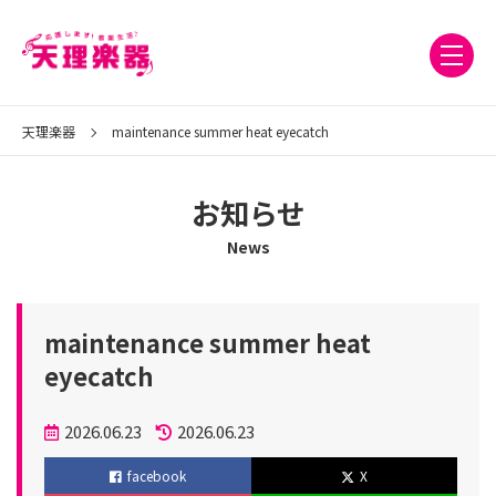
天理楽器
maintenance summer heat eyecatch
お知らせ
News
maintenance summer heat
eyecatch
投
2026.06.23
2026.06.23
稿
更
facebook
X
日
新