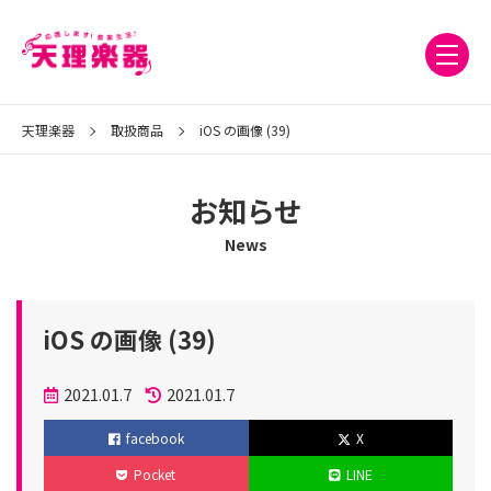
天理楽器
取扱商品
iOS の画像 (39)
お知らせ
News
iOS の画像 (39)
投
2021.01.7
2021.01.7
稿
更
facebook
X
日
新
Pocket
LINE
日