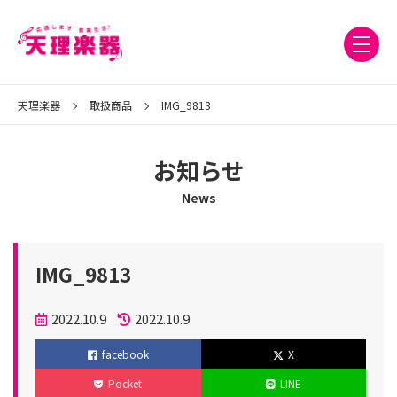
天理楽器
取扱商品
IMG_9813
お知らせ
News
IMG_9813
投
2022.10.9
2022.10.9
稿
更
facebook
X
日
新
Pocket
LINE
日