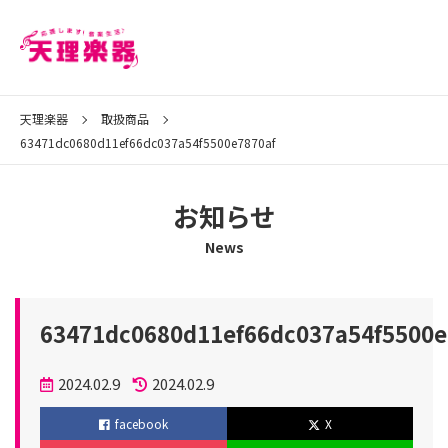
天理楽器
取扱商品
63471dc0680d11ef66dc037a54f5500e7870af
お知らせ
News
63471dc0680d11ef66dc037a54f5500e
投
2024.02.9
2024.02.9
稿
更
facebook
X
日
新