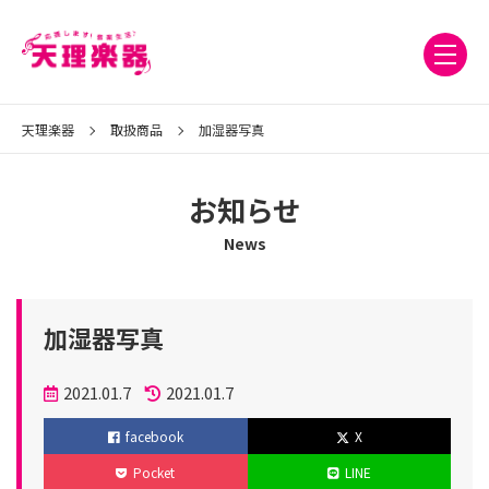
天理楽器
取扱商品
加湿器写真
お知らせ
News
加湿器写真
投
2021.01.7
2021.01.7
稿
更
facebook
X
日
新
Pocket
LINE
日