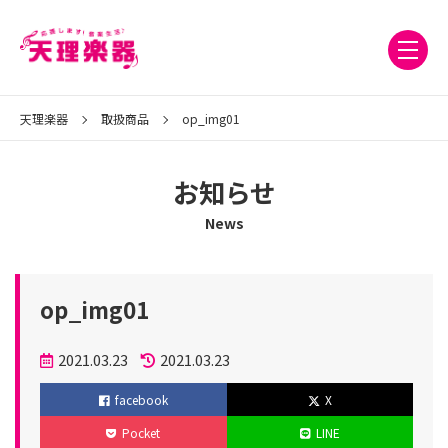
天理楽器
取扱商品
op_img01
お知らせ
News
op_img01
投
2021.03.23
2021.03.23
稿
更
facebook
X
日
新
Pocket
LINE
日