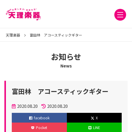
天理楽器
富田林 アコースティックギター
お知らせ
News
富田林 アコースティックギター
投
2020.08.20
2020.08.20
稿
更
facebook
X
日
新
Pocket
LINE
日