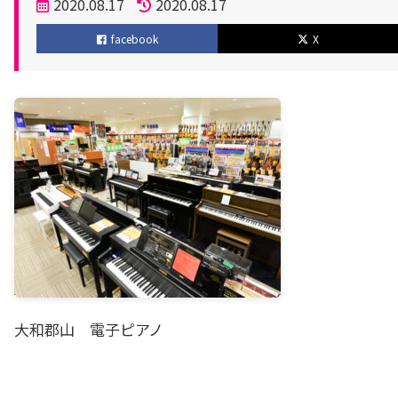
投
2020.08.17
2020.08.17
稿
更
facebook
X
日
新
日
大和郡山 電子ピアノ