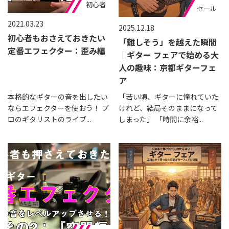
おすすめ
初心者
セール
2021.03.23
2025.12.18
初心者もおさえておきたい
「難しそう」を越えた瞬間
定番エフェクター：歪み編
｜ギター フェアで始める大
人の趣味：京都ギターフェ
ア
本格的なギターの音を出したい
「若い頃、ギターに憧れていた
ならエフェクターを使おう！ プ
けれど、結局そのままになって
ロのギタリストのライブ...
しまった」 「時間に余裕...