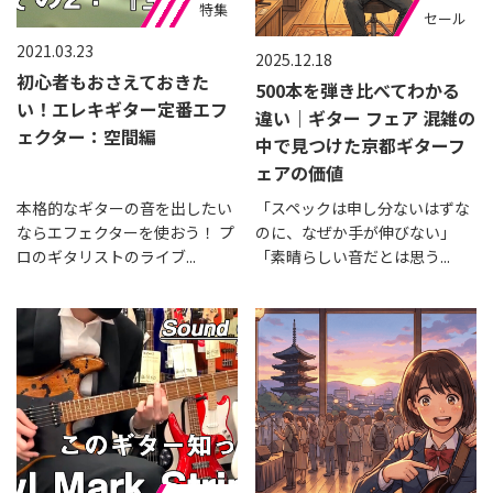
おすすめ
初心者
特集
セール
2021.03.23
2025.12.18
初心者もおさえておきた
500本を弾き比べてわかる
い！エレキギター定番エフ
違い｜ギター フェア 混雑の
ェクター：空間編
中で見つけた京都ギターフ
ェアの価値
本格的なギターの音を出したい
「スペックは申し分ないはずな
ならエフェクターを使おう！ プ
のに、なぜか手が伸びない」
ロのギタリストのライブ...
「素晴らしい音だとは思う...