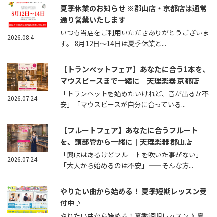
夏季休業のお知らせ ※郡山店・京都店は通常
通り営業いたします
いつも当店をご利用いただきありがとうございま
2026.08.4
す。 8月12日～14日は夏季休業と...
【トランペットフェア】あなたに合う1本を、
マウスピースまで一緒に｜天理楽器 京都店
「トランペットを始めたいけれど、音が出るか不
2026.07.24
安」「マウスピースが自分に合っている...
【フルートフェア】あなたに合うフルート
を、頭部管から一緒に｜天理楽器 郡山店
「興味はあるけどフルートを吹いた事がない」
2026.07.24
「大人から始めるのは不安」——そんな方...
やりたい曲から始める！ 夏季短期レッスン受
付中♪
やりたい曲から始める！夏季短期レッスン♪ 夏