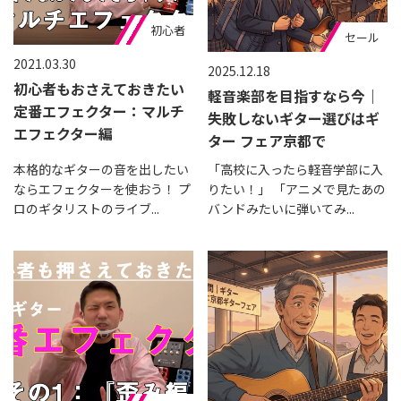
おすすめ
初心者
セール
2021.03.30
2025.12.18
初心者もおさえておきたい
軽音楽部を目指すなら今｜
定番エフェクター：マルチ
失敗しないギター選びはギ
エフェクター編
ター フェア京都で
本格的なギターの音を出したい
「高校に入ったら軽音学部に入
ならエフェクターを使おう！ プ
りたい！」 「アニメで見たあの
ロのギタリストのライブ...
バンドみたいに弾いてみ...