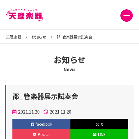
天理楽器
お知らせ
郡_管楽器展示試奏会
お知らせ
News
郡_管楽器展示試奏会
投
2021.11.20
2021.11.20
稿
更
facebook
X
日
新
Pocket
LINE
日