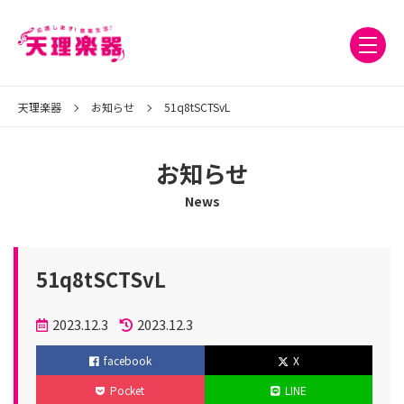
天理楽器
お知らせ
51q8tSCTSvL
お知らせ
News
51q8tSCTSvL
投
2023.12.3
2023.12.3
稿
更
facebook
X
日
新
Pocket
LINE
日