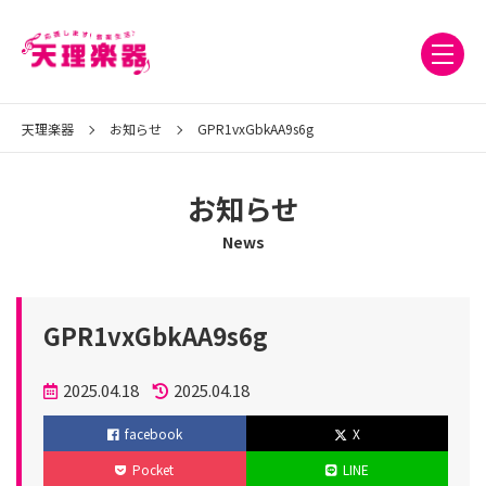
天理楽器
お知らせ
GPR1vxGbkAA9s6g
お知らせ
News
GPR1vxGbkAA9s6g
投
2025.04.18
2025.04.18
稿
更
facebook
X
日
新
Pocket
LINE
日