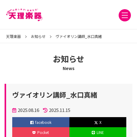
天理楽器
お知らせ
ヴァイオリン講師_水口真緒
お知らせ
News
ヴァイオリン講師_水口真緒
投
2025.08.16
2025.11.15
稿
更
facebook
X
日
新
Pocket
LINE
日