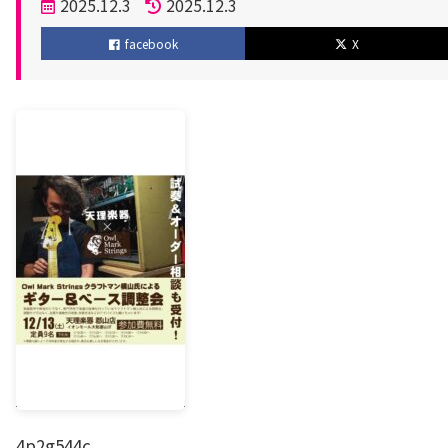
投
2025.12.3
2025.12.3
稿
更
facebook
X
日
新
日
4p2g544c