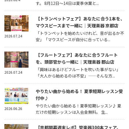
す。 8月12日～14日は夏季休業と...
【トランペットフェア】あなたに合う1本を、
マウスピースまで一緒に｜天理楽器 京都店
「トランペットを始めたいけれど、音が出るか不
2026.07.24
安」「マウスピースが自分に合っている...
【フルートフェア】あなたに合うフルート
を、頭部管から一緒に｜天理楽器 郡山店
「興味はあるけどフルートを吹いた事がない」
2026.07.24
「大人から始めるのは不安」——そんな方...
やりたい曲から始める！ 夏季短期レッスン受
付中♪
やりたい曲から始める！夏季短期レッスン♪ 夏
2026.06.26
だけの短期レッスンは入会金無料。 生...
【京都開幕週末レポ】管楽器300本フェア、