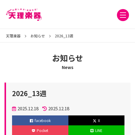
天理楽器
お知らせ
2026_13週
お知らせ
News
2026_13週
投
2025.12.18
2025.12.18
稿
更
facebook
X
日
新
Pocket
LINE
日