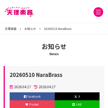
天理楽器
お知らせ
20260510 NaraBrass
お知らせ
News
20260510 NaraBrass
投
2026.04.27
2026.04.27
稿
更
facebook
X
日
新
Pocket
LINE
日