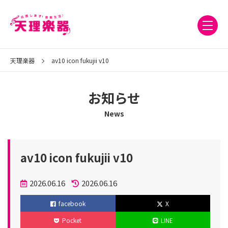
天理楽器
av10 icon fukujii v10
お知らせ
News
av10 icon fukujii v10
投
2026.06.16
2026.06.16
稿
更
facebook
X
日
新
Pocket
LINE
日