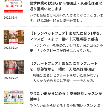
夏季休業のお知らせ ※郡山店・京都店は通常
通り営業いたします
いつも当店をご利用いただきありがとうございま
2026.08.4
す。 8月12日～14日は夏季休業と...
【トランペットフェア】あなたに合う1本を、
マウスピースまで一緒に｜天理楽器 京都店
「トランペットを始めたいけれど、音が出るか不
2026.07.24
安」「マウスピースが自分に合っている...
【フルートフェア】あなたに合うフルート
を、頭部管から一緒に｜天理楽器 郡山店
「興味はあるけどフルートを吹いた事がない」
2026.07.24
「大人から始めるのは不安」——そんな方...
やりたい曲から始める！ 夏季短期レッスン受
付中♪
やりたい曲から始める！夏季短期レッスン♪ 夏