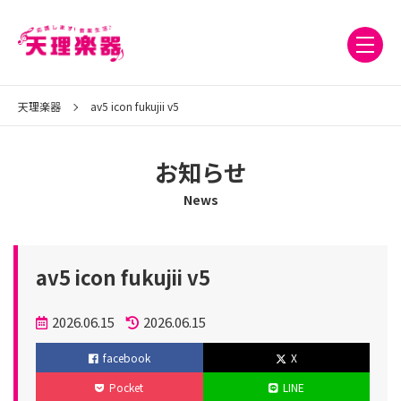
天理楽器
av5 icon fukujii v5
お知らせ
News
av5 icon fukujii v5
投
2026.06.15
2026.06.15
稿
更
facebook
X
日
新
Pocket
LINE
日