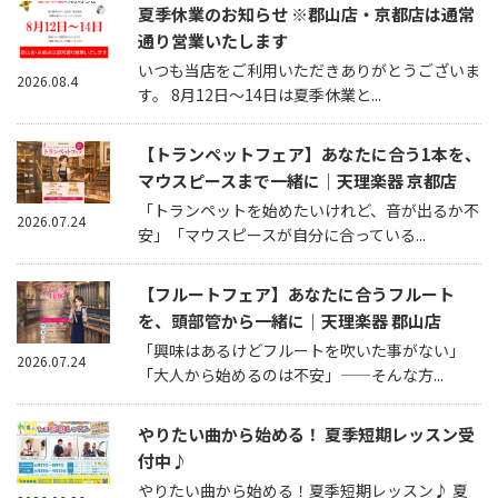
夏季休業のお知らせ ※郡山店・京都店は通常
通り営業いたします
いつも当店をご利用いただきありがとうございま
2026.08.4
す。 8月12日～14日は夏季休業と...
【トランペットフェア】あなたに合う1本を、
マウスピースまで一緒に｜天理楽器 京都店
「トランペットを始めたいけれど、音が出るか不
2026.07.24
安」「マウスピースが自分に合っている...
【フルートフェア】あなたに合うフルート
を、頭部管から一緒に｜天理楽器 郡山店
「興味はあるけどフルートを吹いた事がない」
2026.07.24
「大人から始めるのは不安」——そんな方...
やりたい曲から始める！ 夏季短期レッスン受
付中♪
やりたい曲から始める！夏季短期レッスン♪ 夏