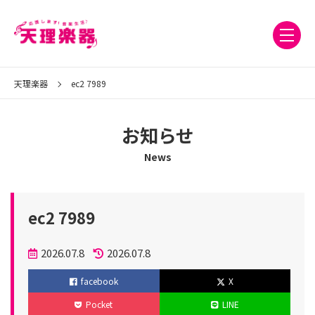
天理楽器
ec2 7989
お知らせ
News
ec2 7989
投
2026.07.8
2026.07.8
稿
更
facebook
X
日
新
Pocket
LINE
日