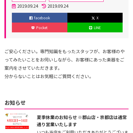
テ
投
2019.09.24
2019.09.24
ゴ
稿
更
facebook
X
リ
日
新
Pocket
LINE
ー
日
ご安心ください。専門知識をもったスタッフが、お客様のや
ってみたいことをお伺いしながら、お客様にあった楽器をご
案内をさせていただきます。
分からないことはお気軽にご質問ください。
お知らせ
夏季休業のお知らせ ※郡山店・京都店は通常
通り営業いたします
いつも当店をご利用いただきありがとうございま