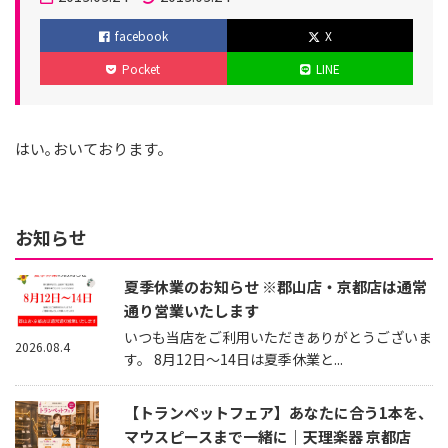
ゴ
稿
更
facebook
X
リ
日
新
Pocket
LINE
ー
日
はい｡おいております。
お知らせ
夏季休業のお知らせ ※郡山店・京都店は通常
通り営業いたします
いつも当店をご利用いただきありがとうございま
2026.08.4
す。 8月12日～14日は夏季休業と...
【トランペットフェア】あなたに合う1本を、
マウスピースまで一緒に｜天理楽器 京都店