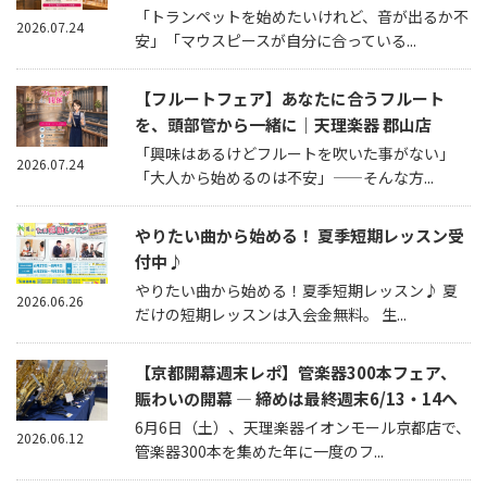
「トランペットを始めたいけれど、音が出るか不
2026.07.24
安」「マウスピースが自分に合っている...
【フルートフェア】あなたに合うフルート
を、頭部管から一緒に｜天理楽器 郡山店
「興味はあるけどフルートを吹いた事がない」
2026.07.24
「大人から始めるのは不安」——そんな方...
やりたい曲から始める！ 夏季短期レッスン受
付中♪
やりたい曲から始める！夏季短期レッスン♪ 夏
2026.06.26
だけの短期レッスンは入会金無料。 生...
【京都開幕週末レポ】管楽器300本フェア、
賑わいの開幕 — 締めは最終週末6/13・14へ
6月6日（土）、天理楽器イオンモール京都店で、
2026.06.12
管楽器300本を集めた年に一度のフ...