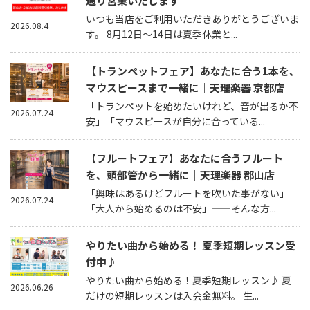
通り営業いたします
いつも当店をご利用いただきありがとうございま
2026.08.4
す。 8月12日～14日は夏季休業と...
【トランペットフェア】あなたに合う1本を、
マウスピースまで一緒に｜天理楽器 京都店
「トランペットを始めたいけれど、音が出るか不
2026.07.24
安」「マウスピースが自分に合っている...
【フルートフェア】あなたに合うフルート
を、頭部管から一緒に｜天理楽器 郡山店
「興味はあるけどフルートを吹いた事がない」
2026.07.24
「大人から始めるのは不安」——そんな方...
やりたい曲から始める！ 夏季短期レッスン受
付中♪
やりたい曲から始める！夏季短期レッスン♪ 夏
2026.06.26
だけの短期レッスンは入会金無料。 生...