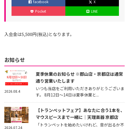
facebook
X
リ
日
日
Pocket
LINE
ー
入会金は5,500円(税込)となります。
お知らせ
夏季休業のお知らせ ※郡山店・京都店は通常
通り営業いたします
いつも当店をご利用いただきありがとうございま
2026.08.4
す。 8月12日～14日は夏季休業と...
【トランペットフェア】あなたに合う1本を、
マウスピースまで一緒に｜天理楽器 京都店
「トランペットを始めたいけれど、音が出るか不
2026.07.24