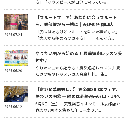
安」「マウスピースが自分に合っている...
【フルートフェア】あなたに合うフルート
を、頭部管から一緒に｜天理楽器 郡山店
「興味はあるけどフルートを吹いた事がない」
2026.07.24
「大人から始めるのは不安」——そんな方...
やりたい曲から始める！ 夏季短期レッスン受
付中♪
やりたい曲から始める！夏季短期レッスン♪ 夏
2026.06.26
だけの短期レッスンは入会金無料。 生...
【京都開幕週末レポ】管楽器300本フェア、
賑わいの開幕 — 締めは最終週末6/13・14へ
6月6日（土）、天理楽器イオンモール京都店で、
2026.06.12
管楽器300本を集めた年に一度のフ...