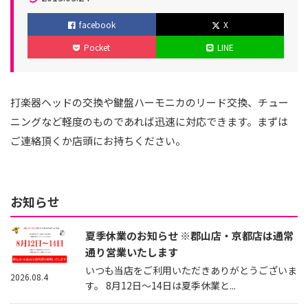
ゴ
稿
新
facebook
X
リ
日
日
Pocket
LINE
ー
打楽器ヘッドの交換や鍵盤ハーモニカのリード交換、チュー
ニングなど軽度のものであれば迅速に対応できます。まずは
ご連絡頂くか店頭にお持ちください。
お知らせ
夏季休業のお知らせ ※郡山店・京都店は通常
通り営業いたします
いつも当店をご利用いただきありがとうございま
2026.08.4
す。 8月12日～14日は夏季休業と...