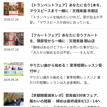
【トランペットフェア】あなたに合う1本を、
マウスピースまで一緒に｜天理楽器 京都店
「トランペットを始めたいけれど、音が出るか不
2026.07.24
安」「マウスピースが自分に合っている...
【フルートフェア】あなたに合うフルート
を、頭部管から一緒に｜天理楽器 郡山店
「興味はあるけどフルートを吹いた事がない」
2026.07.24
「大人から始めるのは不安」——そんな方...
やりたい曲から始める！ 夏季短期レッスン受
付中♪
やりたい曲から始める！夏季短期レッスン♪ 夏
2026.06.26
だけの短期レッスンは入会金無料。 生...
【京都開幕週末レポ】管楽器300本フェア、
賑わいの開幕 — 締めは最終週末6/13・14へ