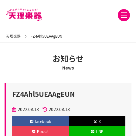
天理楽器
FZ4Ahl5UEAAgEUN
お知らせ
News
FZ4Ahl5UEAAgEUN
投
2022.08.13
2022.08.13
稿
更
facebook
X
日
新
Pocket
LINE
日