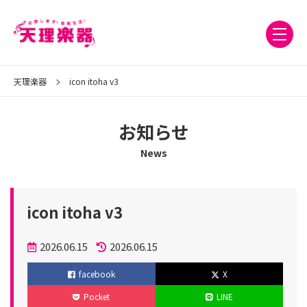
天理楽器
icon itoha v3
お知らせ
News
icon itoha v3
投
2026.06.15
2026.06.15
稿
更
facebook
X
日
新
Pocket
LINE
日