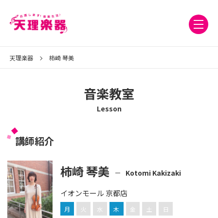
天理楽器
柿崎 琴美
音楽教室
Lesson
講師紹介
柿崎 琴美
Kotomi Kakizaki
イオンモール 京都店
月
火
水
木
金
土
日