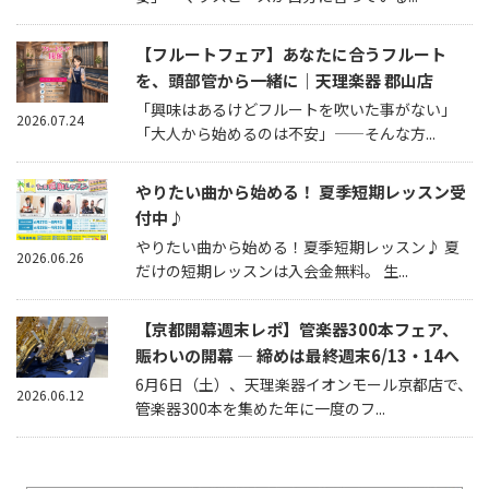
【フルートフェア】あなたに合うフルート
を、頭部管から一緒に｜天理楽器 郡山店
「興味はあるけどフルートを吹いた事がない」
2026.07.24
「大人から始めるのは不安」——そんな方...
やりたい曲から始める！ 夏季短期レッスン受
付中♪
やりたい曲から始める！夏季短期レッスン♪ 夏
2026.06.26
だけの短期レッスンは入会金無料。 生...
【京都開幕週末レポ】管楽器300本フェア、
賑わいの開幕 — 締めは最終週末6/13・14へ
6月6日（土）、天理楽器イオンモール京都店で、
2026.06.12
管楽器300本を集めた年に一度のフ...