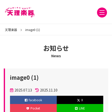
天理楽器
image0 (1)
お知らせ
News
image0 (1)
投
2025.07.13
2025.11.10
稿
更
facebook
X
日
新
Pocket
LINE
日