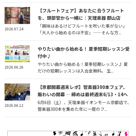
【フルートフェア】あなたに合うフルート
を、頭部管から一緒に｜天理楽器 郡山店
「興味はあるけどフルートを吹いた事がない」
2026.07.24
「大人から始めるのは不安」——そんな方...
やりたい曲から始める！ 夏季短期レッスン受
付中♪
やりたい曲から始める！夏季短期レッスン♪ 夏
2026.06.26
だけの短期レッスンは入会金無料。 生...
【京都開幕週末レポ】管楽器300本フェア、
賑わいの開幕 — 締めは最終週末6/13・14へ
6月6日（土）、天理楽器イオンモール京都店で、
2026.06.12
管楽器300本を集めた年に一度のフ...