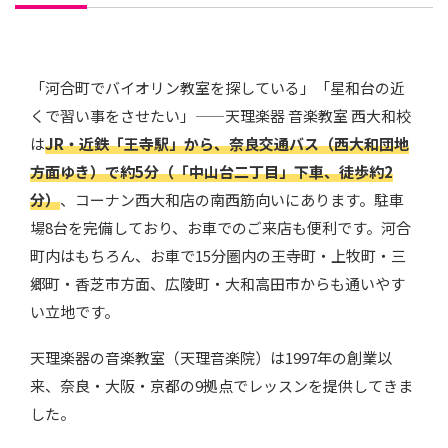
「河合町でバイオリン教室を探している」「星和台の近
くで習い事をさせたい」——天理楽器 音楽教室 西大和校
は
JR・近鉄「王寺駅」から、奈良交通バス（西大和団地
方面ゆき）で約5分（「中山台二丁目」下車、徒歩約2
分）
、コーナン西大和店の南西筋向いにあります。駐車
場8台を完備しており、お車でのご来店も便利です。河合
町内はもちろん、お車で15分圏内の王寺町・上牧町・三
郷町・香芝市方面、広陵町・大和高田市からも通いやす
い立地です。
天理楽器の音楽教室（天理音楽院）は1997年の創業以
来、奈良・大阪・京都の9拠点でレッスンを提供してきま
した。