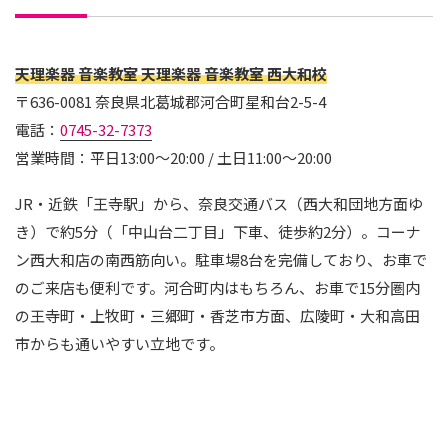
天理楽器 音楽教室 天理楽器 音楽教室 西大和校
〒636-0081 奈良県北葛城郡河合町星和台2-5-4
電話：
0745-32-7373
営業時間：平日13:00〜20:00 / 土日11:00〜20:00
JR・近鉄「王寺駅」から、奈良交通バス（西大和団地方面ゆ
き）で約5分（「中山台二丁目」下車、徒歩約2分）。コーナ
ン西大和店の南西筋向い。駐車場8台を完備しており、お車で
のご来店も便利です。河合町内はもちろん、お車で15分圏内
の王寺町・上牧町・三郷町・香芝市方面、広陵町・大和高田
市からも通いやすい立地です。