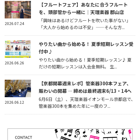
【フルートフェア】あなたに合うフルート
を、頭部管から一緒に｜天理楽器 郡山店
「興味はあるけどフルートを吹いた事がない」
2026.07.24
「大人から始めるのは不安」——そんな方...
やりたい曲から始める！ 夏季短期レッスン受
付中♪
やりたい曲から始める！夏季短期レッスン♪ 夏
2026.06.26
だけの短期レッスンは入会金無料。 生...
【京都開幕週末レポ】管楽器300本フェア、
賑わいの開幕 — 締めは最終週末6/13・14へ
6月6日（土）、天理楽器イオンモール京都店で、
2026.06.12
管楽器300本を集めた年に一度のフ...