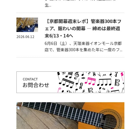
生...
【京都開幕週末レポ】管楽器300本フ
ェア、賑わいの開幕 — 締めは最終週
末6/13・14へ
2026.06.12
6月6日（土）、天理楽器イオンモール京都
店で、管楽器300本を集めた年に一度のフ...