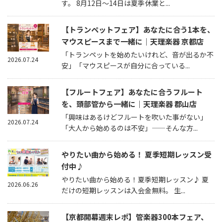
す。 8月12日～14日は夏季休業と...
【トランペットフェア】あなたに合う1本を、
マウスピースまで一緒に｜天理楽器 京都店
「トランペットを始めたいけれど、音が出るか不
2026.07.24
安」「マウスピースが自分に合っている...
【フルートフェア】あなたに合うフルート
を、頭部管から一緒に｜天理楽器 郡山店
「興味はあるけどフルートを吹いた事がない」
2026.07.24
「大人から始めるのは不安」——そんな方...
やりたい曲から始める！ 夏季短期レッスン受
付中♪
やりたい曲から始める！夏季短期レッスン♪ 夏
2026.06.26
だけの短期レッスンは入会金無料。 生...
【京都開幕週末レポ】管楽器300本フェア、