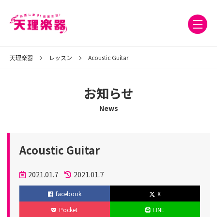
天理楽器
レッスン
Acoustic Guitar
お知らせ
News
Acoustic Guitar
投
2021.01.7
2021.01.7
稿
更
facebook
X
日
新
Pocket
LINE
日