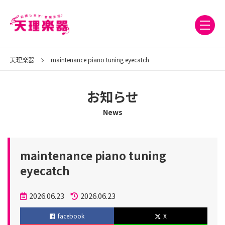
天理楽器
maintenance piano tuning eyecatch
お知らせ
News
maintenance piano tuning
eyecatch
投
2026.06.23
2026.06.23
稿
更
facebook
X
日
新