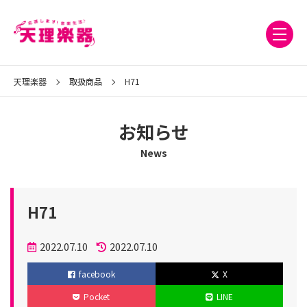
天理楽器
取扱商品
H71
お知らせ
News
H71
投
2022.07.10
2022.07.10
稿
更
facebook
X
日
新
Pocket
LINE
日