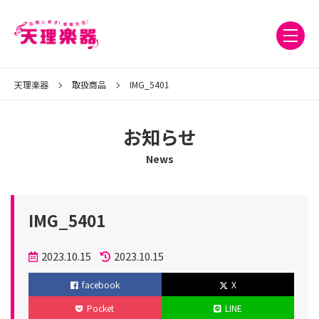
天理楽器
取扱商品
IMG_5401
お知らせ
News
IMG_5401
投
2023.10.15
2023.10.15
稿
更
facebook
X
日
新
Pocket
LINE
日