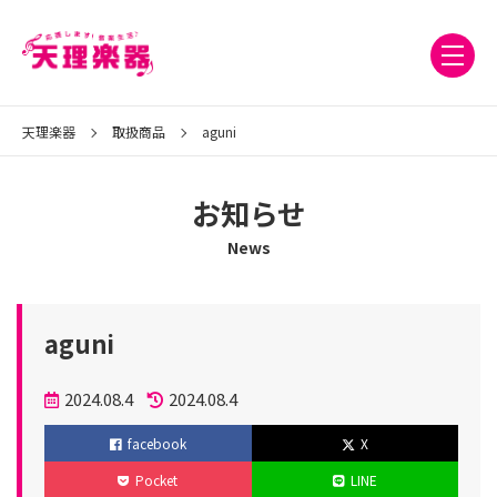
天理楽器
取扱商品
aguni
お知らせ
News
aguni
投
2024.08.4
2024.08.4
稿
更
facebook
X
日
新
Pocket
LINE
日