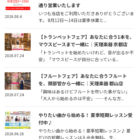
通り営業いたします
いつも当店をご利用いただきありがとうございま
2026.08.4
す。 8月12日～14日は夏季休業と...
【トランペットフェア】あなたに合う1本を、
マウスピースまで一緒に｜天理楽器 京都店
「トランペットを始めたいけれど、音が出るか不
2026.07.24
安」「マウスピースが自分に合っている...
【フルートフェア】あなたに合うフルート
を、頭部管から一緒に｜天理楽器 郡山店
「興味はあるけどフルートを吹いた事がない」
2026.07.24
「大人から始めるのは不安」——そんな方...
やりたい曲から始める！ 夏季短期レッスン受
付中♪
やりたい曲から始める！夏季短期レッスン♪ 夏
2026.06.26
だけの短期レッスンは入会金無料。 生...