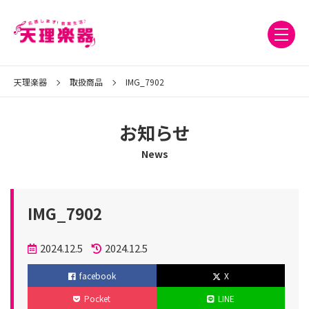
天理楽器
取扱商品
IMG_7902
お知らせ
News
IMG_7902
投
2024.12.5
2024.12.5
稿
更
facebook
X
日
新
Pocket
LINE
日