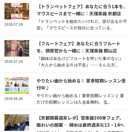
【トランペットフェア】あなたに合う1本を、
マウスピースまで一緒に｜天理楽器 京都店
「トランペットを始めたいけれど、音が出るか不
2026.07.24
安」「マウスピースが自分に合っている...
【フルートフェア】あなたに合うフルート
を、頭部管から一緒に｜天理楽器 郡山店
「興味はあるけどフルートを吹いた事がない」
2026.07.24
「大人から始めるのは不安」——そんな方...
やりたい曲から始める！ 夏季短期レッスン受
付中♪
やりたい曲から始める！夏季短期レッスン♪ 夏
2026.06.26
だけの短期レッスンは入会金無料。 生...
【京都開幕週末レポ】管楽器300本フェア、
賑わいの開幕 — 締めは最終週末6/13・14へ