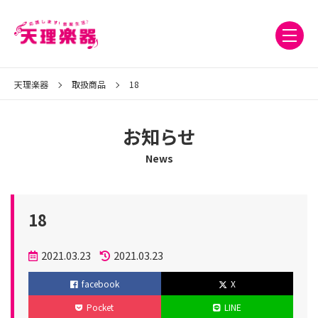
天理楽器
取扱商品
18
お知らせ
News
18
投
2021.03.23
2021.03.23
稿
更
facebook
X
日
新
Pocket
LINE
日