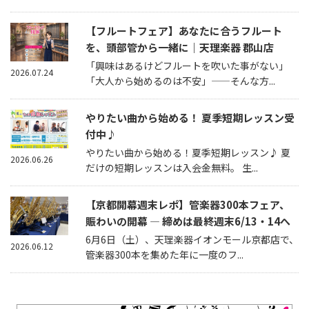
【フルートフェア】あなたに合うフルート
を、頭部管から一緒に｜天理楽器 郡山店
「興味はあるけどフルートを吹いた事がない」
2026.07.24
「大人から始めるのは不安」——そんな方...
やりたい曲から始める！ 夏季短期レッスン受
付中♪
やりたい曲から始める！夏季短期レッスン♪ 夏
2026.06.26
だけの短期レッスンは入会金無料。 生...
【京都開幕週末レポ】管楽器300本フェア、
賑わいの開幕 — 締めは最終週末6/13・14へ
6月6日（土）、天理楽器イオンモール京都店で、
2026.06.12
管楽器300本を集めた年に一度のフ...