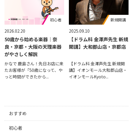
初心者
お知らせ
新規開講
2026.02.20
2025.09.10
50歳から始める楽器｜奈
【ドラム科 金澤声先生 新規
良・京都・大阪の天理楽器
開講】大和郡山店・京都店
がやさしく解説
かなで 鹿島さん！先日お店に来
【ドラム科 金澤声先生 新規開
たお客様が「50歳になって、や
講】イオンモール大和郡山店・
っと時間ができたから...
イオンモールKyoto...
おすすめ
初心者