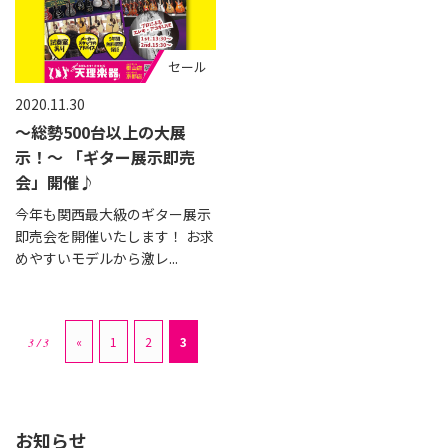
セール
2020.11.30
～総勢500台以上の大展
示！～ 「ギター展示即売
会」開催♪
今年も関西最大級のギター展示
即売会を開催いたします！ お求
めやすいモデルから激レ...
«
1
2
3
3 / 3
お知らせ